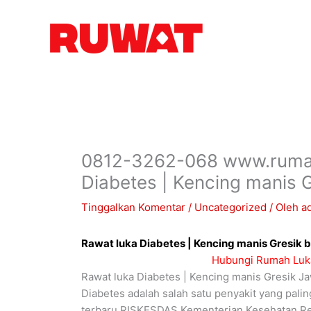
Lewati
ke
konten
0812-3262-068 www.rumah
Diabetes | Kencing manis 
Tinggalkan Komentar
/
Uncategorized
/ Oleh
a
Rawat luka Diabetes | Kencing manis Gresik 
Hubungi Rumah Luka
Rawat luka Diabetes | Kencing manis Gresik J
Diabetes adalah salah satu penyakit yang palin
terbaru RISKESDAS Kementerian Kesehatan Repu