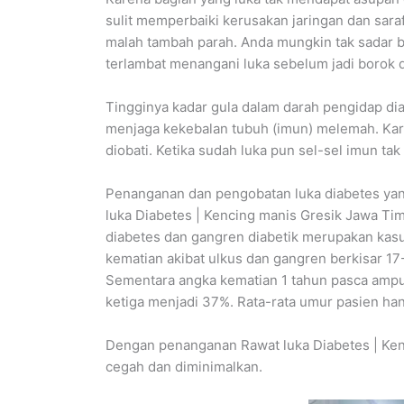
sulit memperbaiki kerusakan jaringan dan sara
malah tambah parah. Anda mungkin tak sadar bi
terlambat menangani luka sebelum jadi borok d
Tingginya kadar gula dalam darah pengidap di
menjaga kekebalan tubuh (imun) melemah. Karena 
diobati. Ketika sudah luka pun sel-sel imun t
Penanganan dan pengobatan luka diabetes yang
luka Diabetes | Kencing manis Gresik Jawa Tim
diabetes dan gangren diabetik merupakan kasu
kematian akibat ulkus dan gangren berkisar 1
Sementara angka kematian 1 tahun pasca amput
ketiga menjadi 37%. Rata-rata umur pasien ha
Dengan penanganan Rawat luka Diabetes | Kenc
cegah dan diminimalkan.