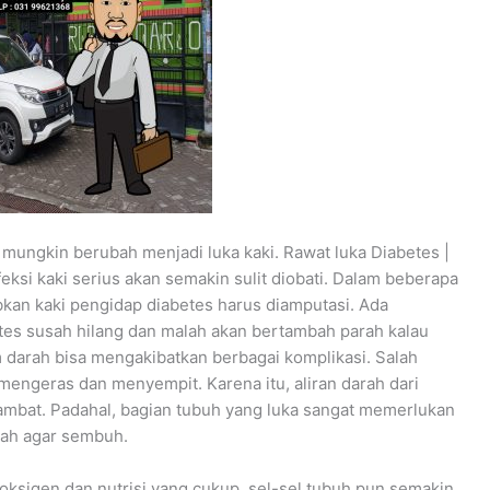
t mungkin berubah menjadi luka kaki. Rawat luka Diabetes |
eksi kaki serius akan semakin sulit diobati. Dalam beberapa
bkan kaki pengidap diabetes harus diamputasi. Ada
tes susah hilang dan malah akan bertambah parah kalau
am darah bisa mengakibatkan berbagai komplikasi. Salah
mengeras dan menyempit. Karena itu, aliran darah dari
hambat. Padahal, bagian tubuh yang luka sangat memerlukan
rah agar sembuh.
oksigen dan nutrisi yang cukup, sel-sel tubuh pun semakin