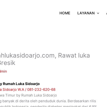
HOME
LAYANAN
lukasidoarjo.com, Rawat luka
Gresik
dmin
by Rumah Luka Sidoarjo
 Sidoarjo W.A / 081-232-620-68
awa Timur by Rumah Luka Sidoarjo
g banyak di derita oleh penduduk dunia. Berdasarkan rilis
blik Indonesia, penderita diabetes meningkat dari 6,9%