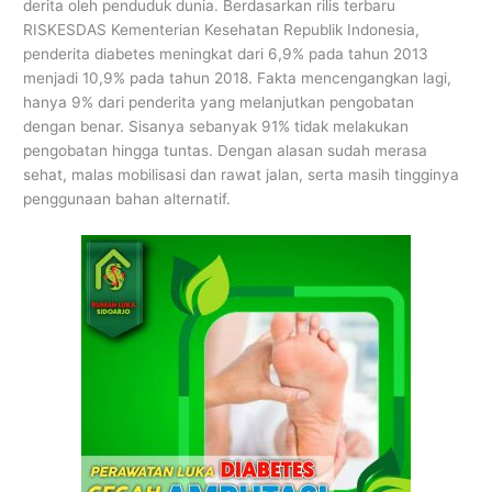
derita oleh penduduk dunia. Berdasarkan rilis terbaru
RISKESDAS Kementerian Kesehatan Republik Indonesia,
penderita diabetes meningkat dari 6,9% pada tahun 2013
menjadi 10,9% pada tahun 2018. Fakta mencengangkan lagi,
hanya 9% dari penderita yang melanjutkan pengobatan
dengan benar. Sisanya sebanyak 91% tidak melakukan
pengobatan hingga tuntas. Dengan alasan sudah merasa
sehat, malas mobilisasi dan rawat jalan, serta masih tingginya
penggunaan bahan alternatif.