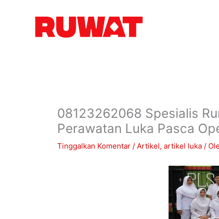
Lewati
ke
konten
08123262068 Spesialis Ru
Perawatan Luka Pasca Ope
Tinggalkan Komentar
/
Artikel
,
artikel luka
/ Ol