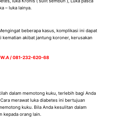
tes, luka Kronis ( sulit sembuh ), Luka pasca
a – luka lainya.
engingat beberapa kasus, komplikasi ini dapat
ti kematian akibat jantung koroner, kerusakan
 W.A / 081-232-620-68
tilah dalam memotong kuku, terlebih bagi Anda
Cara merawat luka diabetes ini bertujuan
memotong kuku. Bila Anda kesulitan dalam
 kepada orang lain.